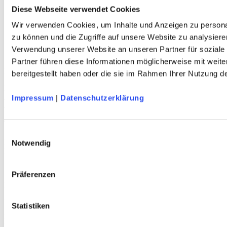
Herren
Diese Webseite verwendet Cookies
Kinder
Wir verwenden Cookies, um Inhalte und Anzeigen zu personal
Ausrüstung
Kollektion 2026
zu können und die Zugriffe auf unsere Website zu analysiere
Neu
Verwendung unserer Website an unseren Partner für soziale
Sale
Partner führen diese Informationen möglicherweise mit weit
Kontakt
bereitgestellt haben oder die sie im Rahmen Ihrer Nutzung 
Deutscher Alpenverein e.V.
Anni-Albers-Straße 7
Impressum
|
Datenschutzerklärung
80807 München
Tel.: 089/140 03 - 0
FAX: 089/140 03 - 11
Einwilligungsauswahl
Mo - Do: 09.00 bis 17.00 Uhr
Notwendig
Fr 09.00 Uhr bis 12.00 Uhr
dav-shop@alpenverein.de
Präferenzen
Bankverbindung
Deutscher Alpenverein e. V. (DAV)
Statistiken
HypoVereinsbank München
IBAN: DE76 7002 0270 0000 3238 20