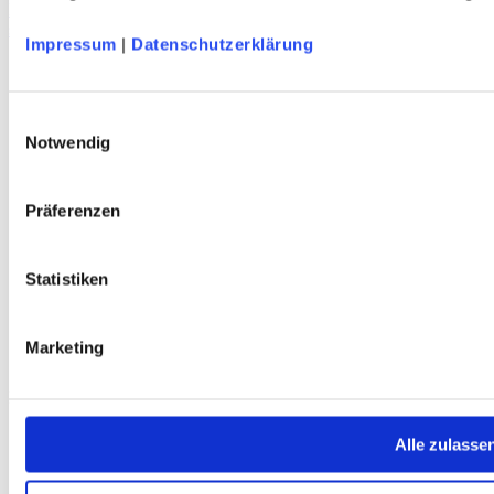
DAV Breitenkopf Unisex Sportstirnband
schnelltrocknend - atmungsaktiv - grün/terra - DAV Design
Impressum
|
Datenschutzerklärung
Service
Einwilligungsauswahl
Über Uns
Notwendig
Mein Konto
FAQ
Newsletter
Präferenzen
Nachhaltigkeit
AGB
Widerrufsbelehrung
Statistiken
Versandkosten
Datenschutz
Impressum
Erklärung zur Barrierefreiheit
Marketing
WIDERRUF ERKLÄREN
Produkte
Karten & Bücher
Alle zulasse
Damen
Herren