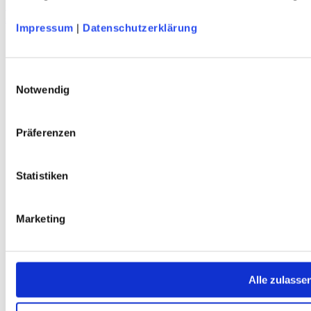
DAV Igelskopf Unisex Sportstirnband
schnelltrocknend - atmungsaktiv - hellgrau - DAV Design
Impressum
|
Datenschutzerklärung
Service
Einwilligungsauswahl
Über Uns
Notwendig
Mein Konto
FAQ
Newsletter
Präferenzen
Nachhaltigkeit
AGB
Widerrufsbelehrung
Statistiken
Versandkosten
Datenschutz
Impressum
Erklärung zur Barrierefreiheit
Marketing
WIDERRUF ERKLÄREN
Produkte
Karten & Bücher
Alle zulasse
Damen
Herren