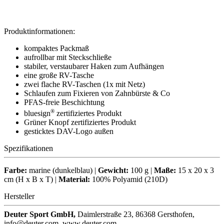
Produktinformationen:
kompaktes Packmaß
aufrollbar mit Steckschließe
stabiler, verstaubarer Haken zum Aufhängen
eine große RV-Tasche
zwei flache RV-Taschen (1x mit Netz)
Schlaufen zum Fixieren von Zahnbürste & Co
PFAS-freie Beschichtung
®
bluesign
zertifiziertes Produkt
Grüner Knopf zertifiziertes Produkt
gesticktes DAV-Logo außen
Spezifikationen
Farbe:
marine (dunkelblau) |
Gewicht:
100 g |
Maße:
15 x 20 x 3
cm (H x B x T) |
Material:
100% Polyamid (210D)
Hersteller
Deuter Sport GmbH,
Daimlerstraße 23, 86368 Gersthofen,
info@deuter.com, www.deuter.com