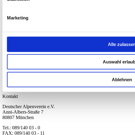
Widerrufsbelehrung
Versandkosten
Datenschutz
Impressum
Marketing
Erklärung zur Barrierefreiheit
WIDERRUF ERKLÄREN
Produkte
Alle zulasse
Karten & Bücher
Damen
Herren
Auswahl erlau
Kinder
Ausrüstung
Kollektion 2026
Ablehnen
Neu
Sale
Kontakt
Deutscher Alpenverein e.V.
Anni-Albers-Straße 7
80807 München
Tel.: 089/140 03 - 0
FAX: 089/140 03 - 11