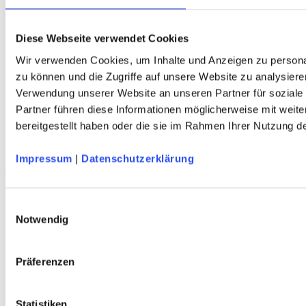
Diese Webseite verwendet Cookies
Wir verwenden Cookies, um Inhalte und Anzeigen zu personal
zu können und die Zugriffe auf unsere Website zu analysiere
Verwendung unserer Website an unseren Partner für soziale
Partner führen diese Informationen möglicherweise mit weit
bereitgestellt haben oder die sie im Rahmen Ihrer Nutzung 
Impressum
|
Datenschutzerklärung
FETZERL Schweißtuch
Tuch für den Hosenbund - grau/türkis - DAV-Design
Einwilligungsauswahl
Service
Notwendig
Über Uns
Mein Konto
FAQ
Präferenzen
Newsletter
Nachhaltigkeit
AGB
Statistiken