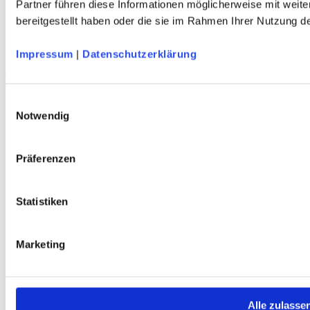
Partner führen diese Informationen möglicherweise mit weit
DAV Blauberge Herren Langarmshirt
bereitgestellt haben oder die sie im Rahmen Ihrer Nutzung 
Merino-Tencel® - grau
Impressum
|
Datenschutzerklärung
DAV Marmolata Herren Funktionsshirt
Merino-Tencel® - blau - schnelltrocknend
Einwilligungsauswahl
Notwendig
Service
Über Uns
Präferenzen
Mein Konto
FAQ
Newsletter
Statistiken
Nachhaltigkeit
AGB
Widerrufsbelehrung
Versandkosten
Marketing
Datenschutz
Impressum
Erklärung zur Barrierefreiheit
WIDERRUF ERKLÄREN
Alle zulasse