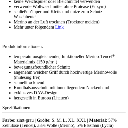
keine Weichspüler oder Bleichmittel verwenden
verwende Wollwaschmittel ohne Protease (Enzym)
schließe Zipper und Kletts und nutze zum Schutz
Waschbeutel
Merino an der Luft trocknen (Trockner meiden)
Mehr unter folgendem
Link
Produktinformationen:
®
temperaturausgleichender, funktioneller Merino-Tencel
2
Materialmix (150 g/m
)
bewegungsfreundlicher Schnitt
angenehm weicher Griff durch hochwertige Merinowolle
(mulesing-frei)
schnelltrocknend
Rundhalsausschnitt mit innenliegendem Nackenband
exklusives DAV-Design
hergestellt in Europa (Litauen)
Spezifikationen
Farbe:
zimt-grau |
Größe:
S, M, L, XL, XXL |
Material:
57%
Zellulose (Tencel), 38% Wolle (Merino), 5% Elasthan (Lycra)