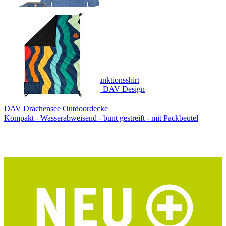
DAV Hocheisspitze Herren Funktionsshirt
Merino-Tencel® – blau/grau – DAV Design
DAV Drachensee Outdoordecke
Kompakt - Wasserabweisend - bunt gestreift - mit Packbeutel