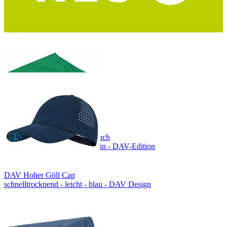
COCOON Mikrofaser Handtuch
Größe L - ultraleicht - waldgrün - DAV-Edition
DAV Hoher Göll Cap
schnelltrocknend - leicht - blau - DAV Design