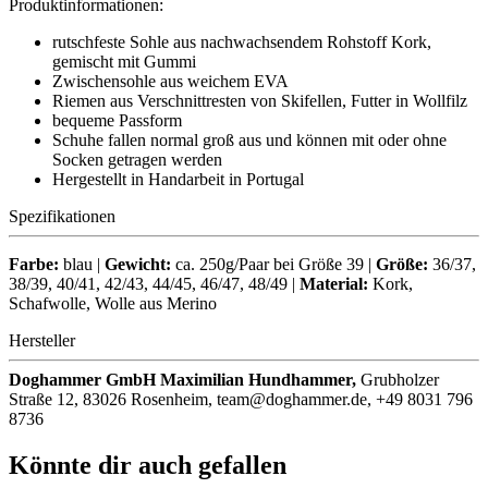
Produktinformationen:
rutschfeste Sohle aus nachwachsendem Rohstoff Kork,
gemischt mit Gummi
Zwischensohle aus weichem EVA
Riemen aus Verschnittresten von Skifellen, Futter in Wollfilz
bequeme Passform
Schuhe fallen normal groß aus und können mit oder ohne
Socken getragen werden
Hergestellt in Handarbeit in Portugal
Spezifikationen
Farbe:
blau |
Gewicht:
ca. 250g/Paar bei Größe 39 |
Größe:
36/37,
38/39, 40/41, 42/43, 44/45, 46/47, 48/49 |
Material:
Kork,
Schafwolle, Wolle aus Merino
Hersteller
Doghammer GmbH Maximilian Hundhammer,
Grubholzer
Straße 12, 83026 Rosenheim, team@doghammer.de, +49 8031 796
8736
Könnte dir auch gefallen