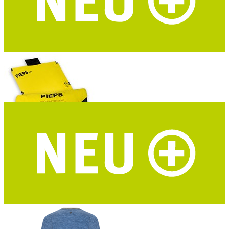
ROADTYPING Kinder Trinkflasche Adventure Kid
zwei Deckel - recycelter Edelstahl
PIEPS Bivy Duo Biwaksack
2 Personen - 8 verstärkte Ösen - geeignet als Nottrage