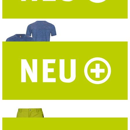
DAV Hochthron Damen Funktionsshirt
Merino-Tencel® – marine – DAV Design