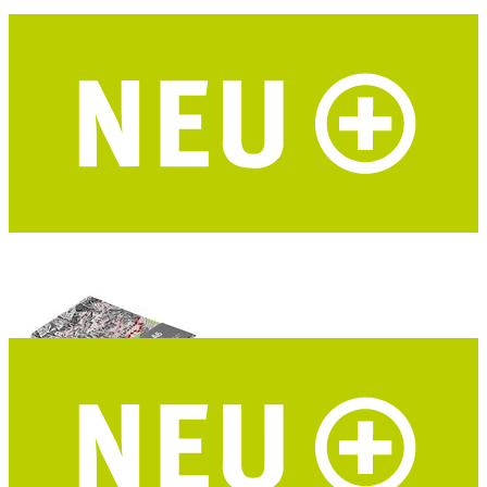
I LIKE PAPER Notizbuch A6 Alpenvereinskarten
DIN A6 - Upcycling - DAV Mapcycling Collection