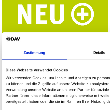
HALTI Pallas Cool Stretch Herren Trekkingshorts
Dry Quick cool Material - UPF 90+ - grün - DAV-Edition
Zustimmung
Details
Diese Webseite verwendet Cookies
Wir verwenden Cookies, um Inhalte und Anzeigen zu personal
zu können und die Zugriffe auf unsere Website zu analysiere
Verwendung unserer Website an unseren Partner für soziale
HALTI Pallas Cool Stretch Zip-Off Damen Trekkinghose
Dry Quick cool Material - UPF 90+ - blaugrau - DAV-Edition
Partner führen diese Informationen möglicherweise mit weit
bereitgestellt haben oder die sie im Rahmen Ihrer Nutzung 
DAV Murmeltier Kinder T-Shirt