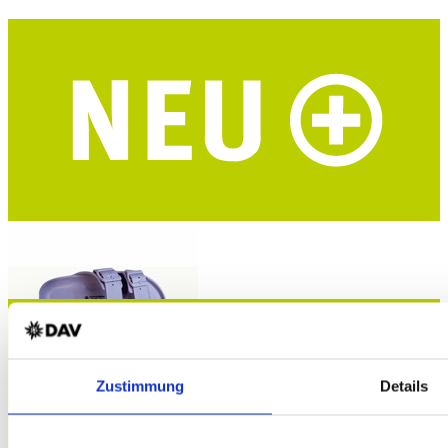
Zustimmung
Details
THIES Alpenvereinshütten-Schuhe
Lila - Größe 36-39 - aus recyceltem Material