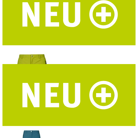
DAV Hochthron Damen Funktionsshirt
Merino-Tencel® – marine – DAV Design
HALTI Pallas Cool Stretch Herren Trekkingshorts
Dry Quick cool Material - UPF 90+ - grün - DAV-Edition