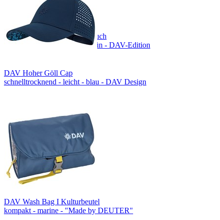
COCOON Mikrofaser Handtuch
Größe L - ultraleicht - waldgrün - DAV-Edition
DAV Hoher Göll Cap
schnelltrocknend - leicht - blau - DAV Design
DAV Wash Bag I Kulturbeutel
kompakt - marine - "Made by DEUTER"