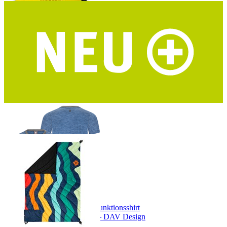
PIEPS Bivy Duo Biwaksack
2 Personen - 8 verstärkte Ösen - geeignet als Nottrage
DAV Hocheisspitze Herren Funktionsshirt
Merino-Tencel® – blau/grau – DAV Design