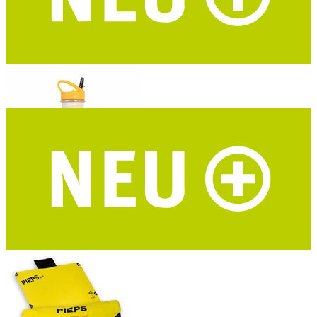
ROADTYPING Kinder Trinkflasche Adventure Kid
zwei Deckel - recycelter Edelstahl