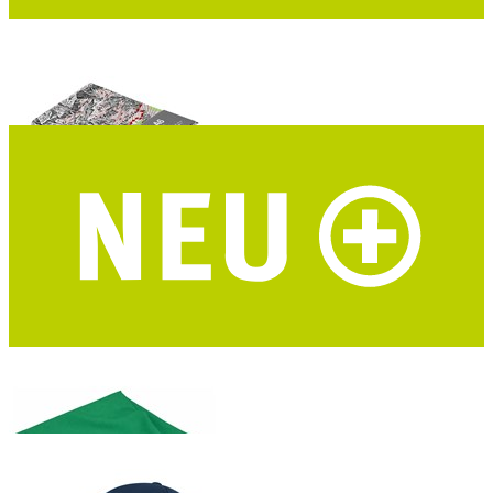
I LIKE PAPER Notizbuch A6 Alpenvereinskarten
DIN A6 - Upcycling - DAV Mapcycling Collection