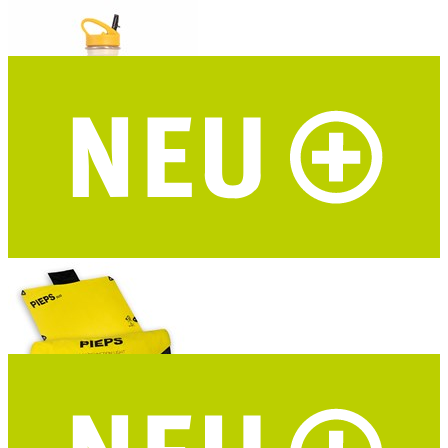
ROADTYPING Kinder Trinkflasche Adventure Kid
zwei Deckel - recycelter Edelstahl