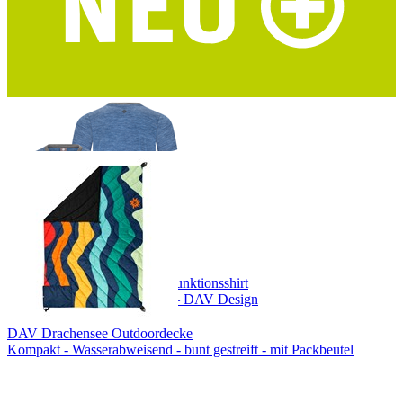
PIEPS Bivy Duo Biwaksack
2 Personen - 8 verstärkte Ösen - geeignet als Nottrage
DAV Hocheisspitze Herren Funktionsshirt
Merino-Tencel® – blau/grau – DAV Design
DAV Drachensee Outdoordecke
Kompakt - Wasserabweisend - bunt gestreift - mit Packbeutel