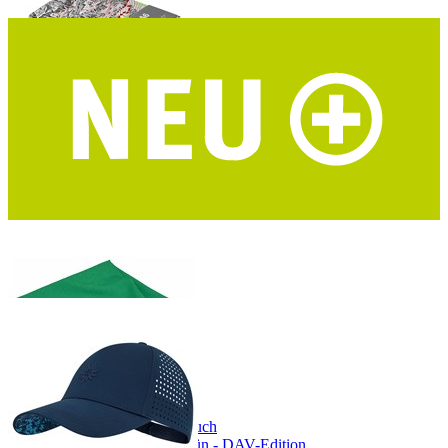
I LIKE PAPER Notizbuch A6 Alpenvereinskarten
DIN A6 - Upcycling - DAV Mapcycling Collection
COCOON Mikrofaser Handtuch
Größe L - ultraleicht - waldgrün - DAV-Edition