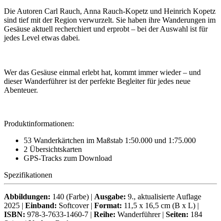
Die Autoren Carl Rauch, Anna Rauch-Kopetz und Heinrich Kopetz
sind tief mit der Region verwurzelt. Sie haben ihre Wanderungen im
Gesäuse aktuell recherchiert und erprobt – bei der Auswahl ist für
jedes Level etwas dabei.
Wer das Gesäuse einmal erlebt hat, kommt immer wieder – und
dieser Wanderführer ist der perfekte Begleiter für jedes neue
Abenteuer.
Produktinformationen:
53 Wanderkärtchen im Maßstab 1:50.000 und 1:75.000
2 Übersichtskarten
GPS-Tracks zum Download
Spezifikationen
Abbildungen:
140 (Farbe) |
Ausgabe:
9., aktualisierte Auflage
2025 |
Einband:
Softcover |
Format:
11,5 x 16,5 cm (B x L) |
ISBN:
978-3-7633-1460-7 |
Reihe:
Wanderführer |
Seiten:
184