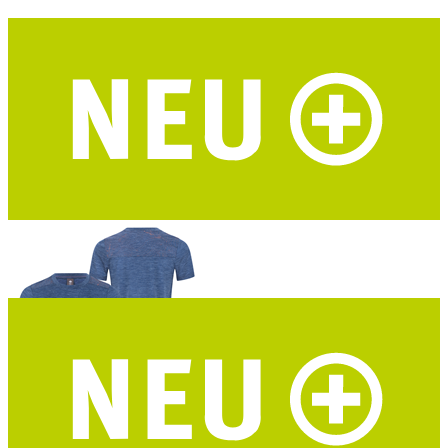
DAV Hochthron Damen Funktionsshirt
Merino-Tencel® – marine – DAV Design