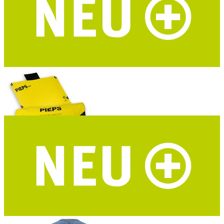
ROADTYPING Kinder Trinkflasche Adventure Kid
zwei Deckel - recycelter Edelstahl
PIEPS Bivy Duo Biwaksack
2 Personen - 8 verstärkte Ösen - geeignet als Nottrage