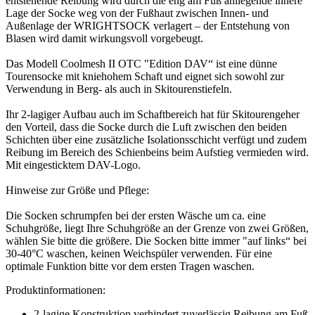
entstehende Reibung wird durch die eng am Fuß anliegende innere
Lage der Socke weg von der Fußhaut zwischen Innen- und
Außenlage der WRIGHTSOCK verlagert – der Entstehung von
Blasen wird damit wirkungsvoll vorgebeugt.
Das Modell Coolmesh II OTC "Edition DAV“ ist eine dünne
Tourensocke mit kniehohem Schaft und eignet sich sowohl zur
Verwendung in Berg- als auch in Skitourenstiefeln.
Ihr 2-lagiger Aufbau auch im Schaftbereich hat für Skitourengeher
den Vorteil, dass die Socke durch die Luft zwischen den beiden
Schichten über eine zusätzliche Isolationsschicht verfügt und zudem
Reibung im Bereich des Schienbeins beim Aufstieg vermieden wird.
Mit eingesticktem DAV-Logo.
Hinweise zur Größe und Pflege:
Die Socken schrumpfen bei der ersten Wäsche um ca. eine
Schuhgröße, liegt Ihre Schuhgröße an der Grenze von zwei Größen,
wählen Sie bitte die größere. Die Socken bitte immer "auf links“ bei
30-40°C waschen, keinen Weichspüler verwenden. Für eine
optimale Funktion bitte vor dem ersten Tragen waschen.
Produktinformationen:
2-lagige Konstruktion verhindert zuverlässig Reibung am Fuß