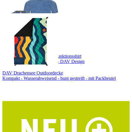
DAV Hocheisspitze Herren Funktionsshirt
Merino-Tencel® – blau/grau – DAV Design
DAV Drachensee Outdoordecke
Kompakt - Wasserabweisend - bunt gestreift - mit Packbeutel