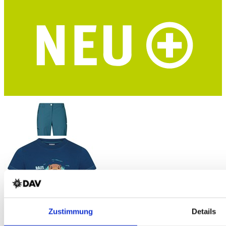
HALTI Pallas Cool Stretch Herren Trekkingshorts
Dry Quick cool Material - UPF 90+ - grün - DAV-Edition
HALTI Pallas Cool Stretch Zip-Off Damen Trekkinghose
Dry Quick cool Material - UPF 90+ - blaugrau - DAV-Edition
Zustimmung
Details