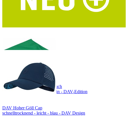
I LIKE PAPER Notizbuch A6 Alpenvereinskarten
DIN A6 - Upcycling - DAV Mapcycling Collection
COCOON Mikrofaser Handtuch
Größe L - ultraleicht - waldgrün - DAV-Edition
DAV Hoher Göll Cap
schnelltrocknend - leicht - blau - DAV Design