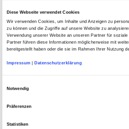
DAV Murmeltier Kinder T-Shirt
Bio-Baumwolle – marine – DAV Design
Diese Webseite verwendet Cookies
Wir verwenden Cookies, um Inhalte und Anzeigen zu personal
zu können und die Zugriffe auf unsere Website zu analysiere
Verwendung unserer Website an unseren Partner für soziale
Partner führen diese Informationen möglicherweise mit weit
bereitgestellt haben oder die sie im Rahmen Ihrer Nutzung 
Impressum
|
Datenschutzerklärung
Einwilligungsauswahl
DAV Predigtstuhl Sportstirnband
Notwendig
schnelltrocknend - atmungsaktiv - terra/marineblau - DAV Design
Präferenzen
Service
Über Uns
Statistiken
Mein Konto