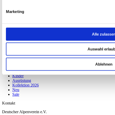
FAQ
Newsletter
Marketing
Nachhaltigkeit
AGB
Widerrufsbelehrung
Versandkosten
Datenschutz
Alle zulasse
Impressum
Erklärung zur Barrierefreiheit
WIDERRUF ERKLÄREN
Auswahl erlau
Produkte
Karten & Bücher
Ablehnen
Damen
Herren
Kinder
Ausrüstung
Kollektion 2026
Neu
Sale
Kontakt
Deutscher Alpenverein e.V.