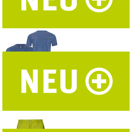
DAV Hochthron Damen Funktionsshirt
Merino-Tencel® – marine – DAV Design