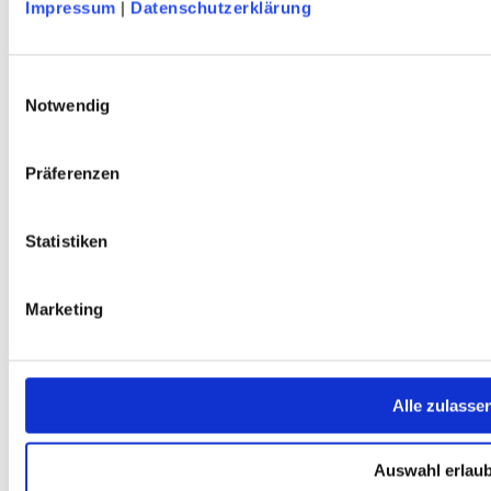
Impressum
|
Datenschutzerklärung
Service
Einwilligungsauswahl
Über Uns
Notwendig
Mein Konto
FAQ
Newsletter
Präferenzen
Nachhaltigkeit
AGB
Widerrufsbelehrung
Versandkosten
Statistiken
Datenschutz
Impressum
Erklärung zur Barrierefreiheit
Marketing
WIDERRUF ERKLÄREN
Produkte
Karten & Bücher
Alle zulasse
Damen
Herren
Kinder
Auswahl erlau
Ausrüstung