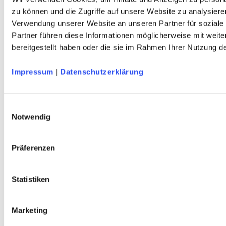
Service
zu können und die Zugriffe auf unsere Website zu analysiere
Verwendung unserer Website an unseren Partner für soziale
Über Uns
Mein Konto
Partner führen diese Informationen möglicherweise mit weit
FAQ
bereitgestellt haben oder die sie im Rahmen Ihrer Nutzung 
Newsletter
Nachhaltigkeit
AGB
Impressum
|
Datenschutzerklärung
Widerrufsbelehrung
Versandkosten
Datenschutz
Impressum
Einwilligungsauswahl
Erklärung zur Barrierefreiheit
Notwendig
WIDERRUF ERKLÄREN
Produkte
Präferenzen
Karten & Bücher
Damen
Herren
Statistiken
Kinder
Ausrüstung
Kollektion 2026
Marketing
Neu
Sale