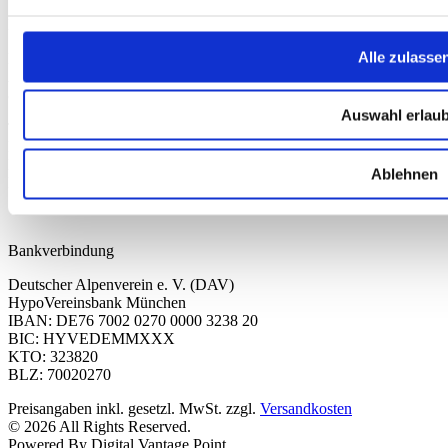
Kontakt
Alle zulasse
Deutscher Alpenverein e.V.
Anni-Albers-Straße 7
80807 München
Auswahl erlau
Tel.: 089/140 03 - 0
FAX: 089/140 03 - 11
Mo - Do: 09.00 bis 17.00 Uhr
Ablehnen
Fr 09.00 Uhr bis 12.00 Uhr
dav-shop@alpenverein.de
Bankverbindung
Deutscher Alpenverein e. V. (DAV)
HypoVereinsbank München
IBAN: DE76 7002 0270 0000 3238 20
BIC: HYVEDEMMXXX
KTO: 323820
BLZ: 70020270
Preisangaben inkl. gesetzl. MwSt. zzgl.
Versandkosten
© 2026 All Rights Reserved.
Powered By Digital Vantage Point