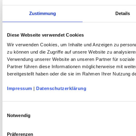
0,33 l Volumen - Berg DAV-Design
Zustimmung
Details
Service
Über Uns
Diese Webseite verwendet Cookies
Mein Konto
Wir verwenden Cookies, um Inhalte und Anzeigen zu personal
FAQ
Newsletter
zu können und die Zugriffe auf unsere Website zu analysiere
Nachhaltigkeit
Verwendung unserer Website an unseren Partner für soziale
AGB
Partner führen diese Informationen möglicherweise mit weit
Widerrufsbelehrung
Versandkosten
bereitgestellt haben oder die sie im Rahmen Ihrer Nutzung 
Datenschutz
Impressum
Impressum
|
Datenschutzerklärung
Erklärung zur Barrierefreiheit
WIDERRUF ERKLÄREN
Produkte
Einwilligungsauswahl
Notwendig
Karten & Bücher
Damen
Herren
Kinder
Präferenzen