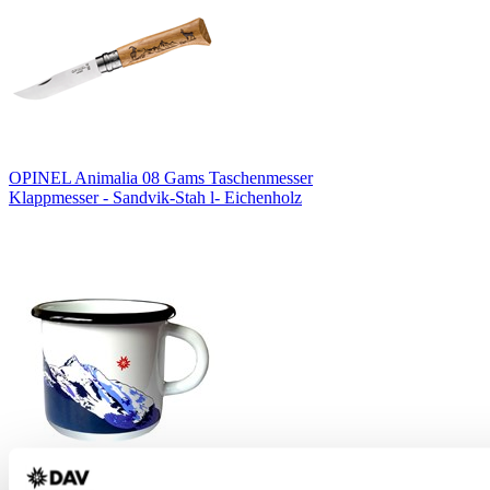
OPINEL Animalia 08 Gams Taschenmesser
Klappmesser - Sandvik-Stah l- Eichenholz
DAV Bergmotiv Emaille-Becher