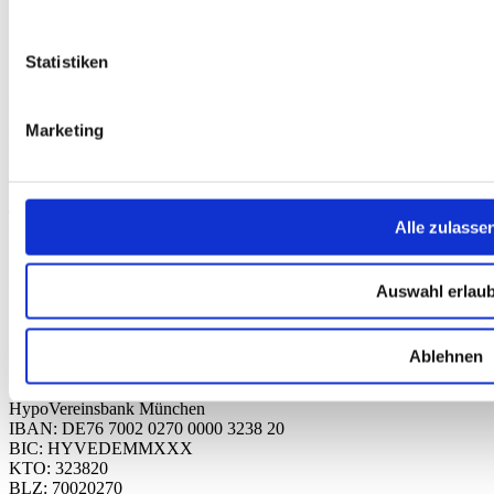
Ausrüstung
Kollektion 2026
Neu
Statistiken
Sale
Kontakt
Marketing
Deutscher Alpenverein e.V.
Anni-Albers-Straße 7
80807 München
Tel.: 089/140 03 - 0
Alle zulasse
FAX: 089/140 03 - 11
Mo - Do: 09.00 bis 17.00 Uhr
Fr 09.00 Uhr bis 12.00 Uhr
Auswahl erlau
dav-shop@alpenverein.de
Bankverbindung
Ablehnen
Deutscher Alpenverein e. V. (DAV)
HypoVereinsbank München
IBAN: DE76 7002 0270 0000 3238 20
BIC: HYVEDEMMXXX
KTO: 323820
BLZ: 70020270