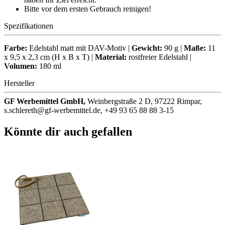
Bitte vor dem ersten Gebrauch reinigen!
Spezifikationen
Farbe:
Edelstahl matt mit DAV-Motiv |
Gewicht:
90 g |
Maße:
11
x 9,5 x 2,3 cm (H x B x T) |
Material:
rostfreier Edelstahl |
Volumen:
180 ml
Hersteller
GF Werbemittel GmbH,
Weinbergstraße 2 D, 97222 Rimpar,
s.schlereth@gf-werbemittel.de, +49 93 65 88 88 3-15
Könnte dir auch gefallen