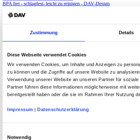
BPA frei - schlagfest- leicht zu reinigen - DAV-Design
Zustimmung
Details
Diese Webseite verwendet Cookies
Wir verwenden Cookies, um Inhalte und Anzeigen zu personal
zu können und die Zugriffe auf unsere Website zu analysiere
Verwendung unserer Website an unseren Partner für soziale
DAV Bergmotiv Emaille-Becher
0,33 l Volumen - Berg DAV-Design
Partner führen diese Informationen möglicherweise mit weit
bereitgestellt haben oder die sie im Rahmen Ihrer Nutzung 
Service
Impressum
|
Datenschutzerklärung
Über Uns
Mein Konto
FAQ
Einwilligungsauswahl
Newsletter
Notwendig
Nachhaltigkeit