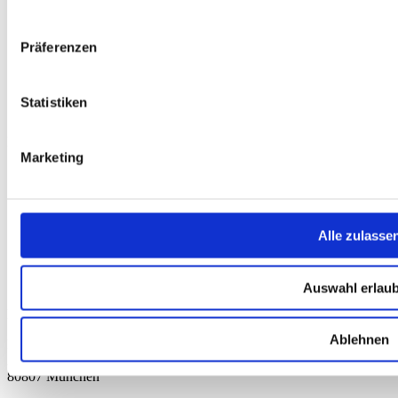
AGB
Widerrufsbelehrung
Präferenzen
Versandkosten
Datenschutz
Impressum
Erklärung zur Barrierefreiheit
Statistiken
WIDERRUF ERKLÄREN
Produkte
Marketing
Karten & Bücher
Damen
Herren
Kinder
Alle zulasse
Ausrüstung
Kollektion 2026
Neu
Sale
Auswahl erlau
Kontakt
Ablehnen
Deutscher Alpenverein e.V.
Anni-Albers-Straße 7
80807 München