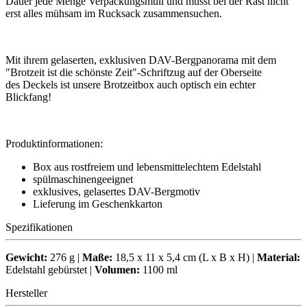
Dauer jede Menge Verpackungsmüll und musst bei der Rast nicht
erst alles mühsam im Rucksack zusammensuchen.
Mit ihrem gelaserten, exklusiven DAV-Bergpanorama mit dem
"Brotzeit ist die schönste Zeit"-Schriftzug auf der Oberseite
des Deckels ist unsere Brotzeitbox auch optisch ein echter
Blickfang!
Produktinformationen:
Box aus rostfreiem und lebensmittelechtem Edelstahl
spülmaschinengeeignet
exklusives, gelasertes DAV-Bergmotiv
Lieferung im Geschenkkarton
Spezifikationen
Gewicht:
276 g |
Maße:
18,5 x 11 x 5,4 cm (L x B x H) |
Material:
Edelstahl gebürstet |
Volumen:
1100 ml
Hersteller