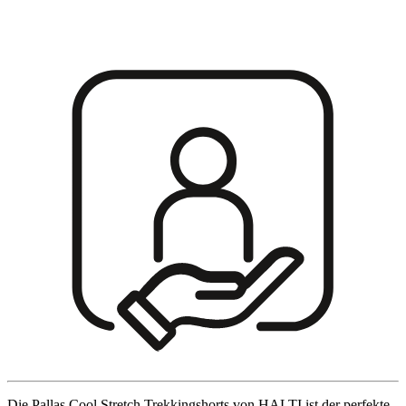
Die Pallas Cool Stretch Trekkingshorts von HALTI ist der perfekte