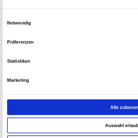
Über Uns
Mein Konto
Einwilligungsauswahl
FAQ
Newsletter
Notwendig
Nachhaltigkeit
AGB
Widerrufsbelehrung
Präferenzen
Versandkosten
Datenschutz
Impressum
Statistiken
Erklärung zur Barrierefreiheit
WIDERRUF ERKLÄREN
Produkte
Marketing
Karten & Bücher
Damen
Herren
Kinder
Alle zulasse
Ausrüstung
Kollektion 2026
Neu
Auswahl erlau
Sale
Kontakt