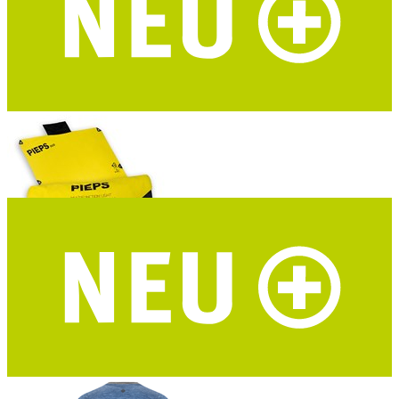
ROADTYPING Kinder Trinkflasche Adventure Kid
zwei Deckel - recycelter Edelstahl
PIEPS Bivy Duo Biwaksack
2 Personen - 8 verstärkte Ösen - geeignet als Nottrage