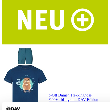
HALTI Pallas Cool Stretch Herren Trekkingshorts
Dry Quick cool Material - UPF 90+ - grün - DAV-Edition
HALTI Pallas Cool Stretch Zip-Off Damen Trekkinghose
Dry Quick cool Material - UPF 90+ - blaugrau - DAV-Edition