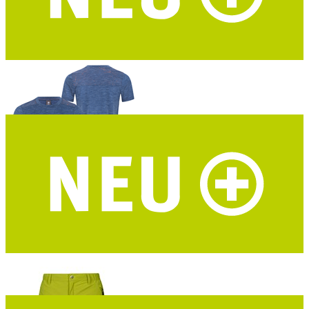
DAV Hochthron Damen Funktionsshirt
Merino-Tencel® – marine – DAV Design