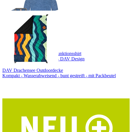
DAV Hocheisspitze Herren Funktionsshirt
Merino-Tencel® – blau/grau – DAV Design
DAV Drachensee Outdoordecke
Kompakt - Wasserabweisend - bunt gestreift - mit Packbeutel