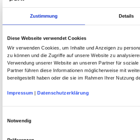
DAV Murmeltier Kinder T-Shirt
Bio-Baumwolle – marine – DAV Design
Zustimmung
Details
Diese Webseite verwendet Cookies
Wir verwenden Cookies, um Inhalte und Anzeigen zu personal
zu können und die Zugriffe auf unsere Website zu analysiere
Verwendung unserer Website an unseren Partner für soziale
Partner führen diese Informationen möglicherweise mit weit
bereitgestellt haben oder die sie im Rahmen Ihrer Nutzung 
DAV Predigtstuhl Sportstirnband
Impressum
|
Datenschutzerklärung
schnelltrocknend - atmungsaktiv - terra/marineblau - DAV Design
Einwilligungsauswahl
Service
Notwendig
Über Uns
Mein Konto