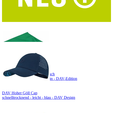
DIN A6 - Upcycling - DAV Mapcycling Collection
COCOON Mikrofaser Handtuch
Größe L - ultraleicht - waldgrün - DAV-Edition
DAV Hoher Göll Cap
schnelltrocknend - leicht - blau - DAV Design